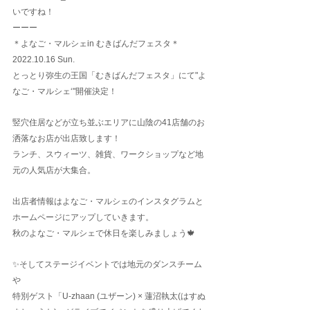
いですね！
ーーー
＊よなご・マルシェin むきばんだフェスタ＊
2022.10.16 Sun.
とっとり弥生の王国「むきばんだフェスタ」にて"よ
なご・マルシェ‘"開催決定！
竪穴住居などが立ち並ぶエリアに山陰の41店舗のお
洒落なお店が出店致します！
ランチ、スウィーツ、雑貨、ワークショップなど地
元の人気店が大集合。
出店者情報はよなご・マルシェのインスタグラムと
ホームページにアップしていきます。
秋のよなご・マルシェで休日を楽しみましょう🍁
✨そしてステージイベントでは地元のダンスチーム
や
特別ゲスト「U-zhaan (ユザーン) × 蓮沼執太(はすぬ