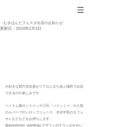
〈むきばんだフェスタ出店のお知らせ〉
更新日：
2024年2月3日
大好きな竪穴式住居がリアルに立ち並ぶ場所で出店
できるのが楽しみです。
ベトナム風サンドイッチ🇻🇳「バインミー」や人気
のルバーブのシロップジュース、木次牛乳のカフェ
オレなどなどをお持ちします。
@geeekman_paintings
 デザインのチラシがかわい