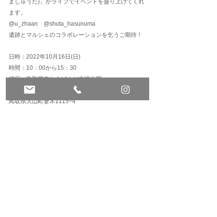
ましゅうた)」がライブでイベントを盛り上げてくれ
ます。
@u_zhaan
@shuta_hasunuma
遺跡とマルシェのコラボレーションを乞うご期待！
日時：2022年10月16日(日)
時間：10：00から15：30
場所：鳥取県立むきばんだ史跡公園　
「弥生のムラ」エリア
鳥取県大山町妻木1115−4
すべて表示
最新記事