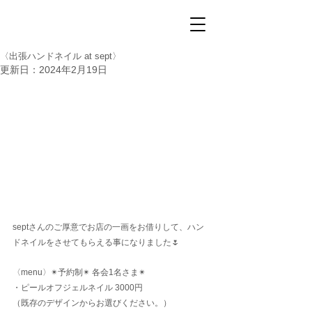
〈出張ハンドネイル at sept〉
更新日：
2024年2月19日
septさんのご厚意でお店の一画をお借りして、ハン
ドネイルをさせてもらえる事になりました🌷
〈menu〉✴︎予約制✴︎ 各会1名さま✴︎
・ピールオフジェルネイル 3000円
（既存のデザインからお選びください。）