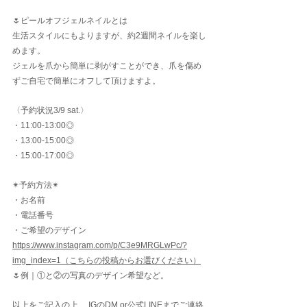
🌷ピールオフジェルネイルとは
生活スタイルにもよりますが、約2週間ネイルを楽し
めます。
ジェルを爪から簡単に剥がすことができ、爪を傷め
ずご自宅で簡単にオフして頂けますよ。
〈予約状況3/9 sat.〉
・11:00-13:00◎
・
13:00-15:00◎
・
15:00-17:00◎
✴︎予約方法✴︎
・お名前
・電話番号
・ご希望のデザイン　
https://www.instagram.com/p/C3e9MRGLwPc/?
img_index=1（こちらの投稿からお選びください）
🌷例｜①と②の写真のデザイン希望など。
以上をご記入の上、 
IGのDM or公式LINE
までご連絡