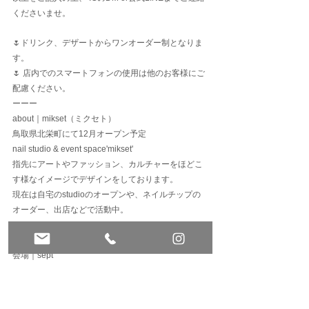
くださいませ。
🌷ドリンク、デザートからワンオーダー制となりま
す。
🌷 店内でのスマートフォンの使用は他のお客様にご
配慮ください。
ーーー
about｜mikset（ミクセト）
鳥取県北栄町にて12月オープン予定
nail studio & event space'mikset'
指先にアートやファッション、カルチャーをほどこ
す様なイメージでデザインをしております。
現在は自宅のstudioのオープンや、ネイルチップの
オーダー、出店などで活動中。
ーーー
開催日｜3/9 sat.
⁡会場｜sept
鳥取県倉吉市昭和町2-111
ーーー