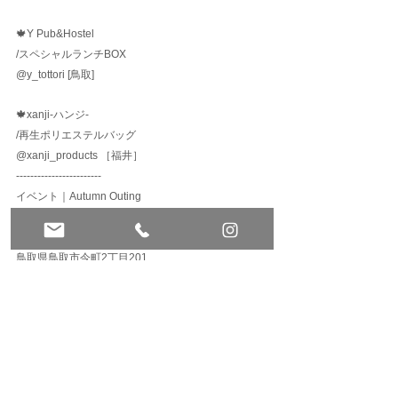
🍁Y Pub&Hostel
/スペシャルランチBOX
@y_tottori
 [鳥取]
🍁xanji-ハンジ-
/再生ポリエステルバッグ
@xanji_products
 ［福井］
------------------------
イベント｜Autumn Outing
開催日｜2023/10/28 sat.
⁡会場｜Y Pub&Hostel
鳥取県鳥取市今町2丁目201
------------------------
すべて表示
最新記事