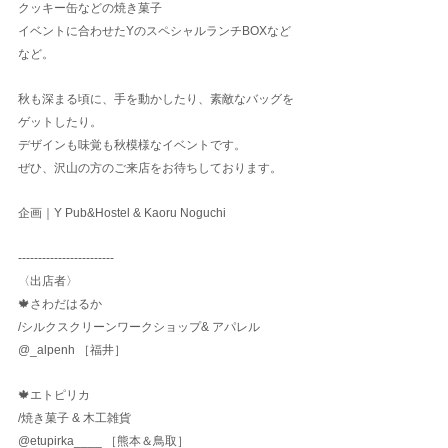
クッキー缶などの焼き菓子
イベントに合わせたYのスペシャルランチBOXなど
など。
秋も深まる頃に、手を動かしたり、素敵なバッグを
ゲットしたり。
デザインも味覚も秋模様なイベントです。
ぜひ、沢山の方のご来店をお待ちしております。
企画｜Y Pub&Hostel & Kaoru Noguchi
------------------------
〈出店者〉
🍁さわだはるか
/シルクスクリーンワークショップ& アパレル
@_alpenh
 ［福井］
🍁エトピリカ
/焼き菓子 & 木工雑貨
@etupirka____
 ［熊本＆鳥取］