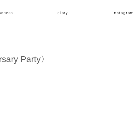
access
diary
instagram
rsary Party〉