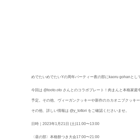
めでたいめでたいYの周年パーティー夜の部にkaoru gohan
今回は 
@tooto.oto
 さんとのコラボプレート！肉まんと本格家庭
予定。⁡その他、ヴィーガンクッキーや新作のカカオニブクッキー
その他、詳しい情報は 
@y_tottori
 をご確認くださいませ。⁡⁡
日時｜2023年1月21日 (土)11:00〜13:00　
〈昼の部〉本格餅つき大会17:00〜21:00　