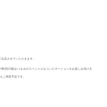
として出店させていただきます。
中華(四川風)おつまみのスペシャルなコンビネーションをお楽しみ頂ける
もご用意予定です。⁡