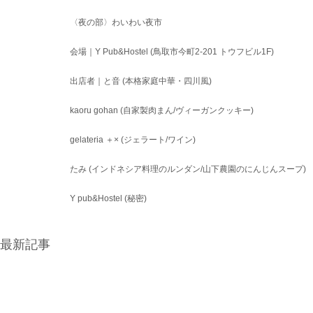
〈夜の部〉わいわい夜市　⁡
会場｜Y Pub&Hostel (鳥取市今町2-201 トウフビル1F)
⁡出店者｜と音 (本格家庭中華・四川風)
kaoru gohan (自家製肉まん/ヴィーガンクッキー)
gelateria ＋× (ジェラート/ワイン)
たみ (インドネシア料理のルンダン/山下農園のにんじんスープ)
Y pub&Hostel (秘密)
最新記事